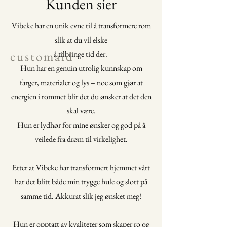
Kunden sier
Vibeke har en unik evne til å transformere rom
slik at du vil elske
c u s t o m a i d
å tilbringe tid der.
Hun har en genuin utrolig kunnskap om
farger, materialer og lys – noe som gjør at
energien i rommet blir det du ønsker at det den
skal være.
Hun er lydhør for mine ønsker og god på å
veilede fra drøm til virkelighet.
Etter at Vibeke har transformert hjemmet vårt
har det blitt både min trygge hule og slott på
samme tid. Akkurat slik jeg ønsket meg!
Hun er opptatt av kvaliteter som skaper ro og